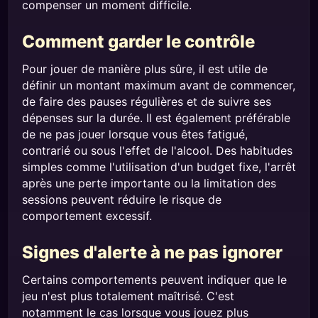
compenser un moment difficile.
Comment garder le contrôle
Pour jouer de manière plus sûre, il est utile de
définir un montant maximum avant de commencer,
de faire des pauses régulières et de suivre ses
dépenses sur la durée. Il est également préférable
de ne pas jouer lorsque vous êtes fatigué,
contrarié ou sous l'effet de l'alcool. Des habitudes
simples comme l'utilisation d'un budget fixe, l'arrêt
après une perte importante ou la limitation des
sessions peuvent réduire le risque de
comportement excessif.
Signes d'alerte à ne pas ignorer
Certains comportements peuvent indiquer que le
jeu n'est plus totalement maîtrisé. C'est
notamment le cas lorsque vous jouez plus