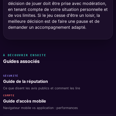
décision de jouer doit être prise avec modération,
en tenant compte de votre situation personnelle et
de vos limites. Si le jeu cesse d'être un loisir, la
meilleure décision est de faire une pause et de
demander un accompagnement adapté.
À DÉCOUVRIR ENSUITE
Guides associés
SÉCURITÉ
Guide de la réputation
Ce que disent les avis publics et comment les lire
COMPTE
Guide d'accès mobile
Navigateur mobile vs application : performances