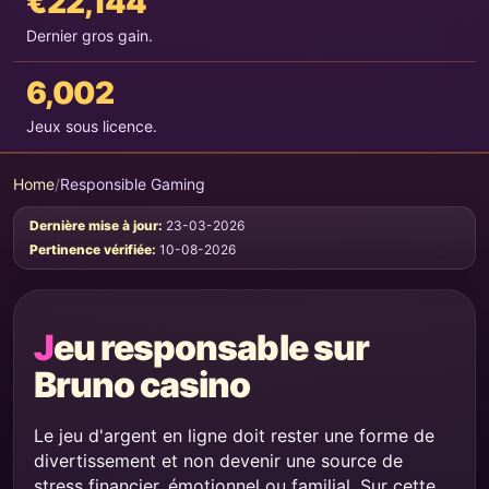
€22,144
Dernier gros gain.
6,002
Jeux sous licence.
Home
/
Responsible Gaming
Dernière mise à jour:
23-03-2026
Pertinence vérifiée:
10-08-2026
Jeu responsable sur
Bruno casino
Le jeu d'argent en ligne doit rester une forme de
divertissement et non devenir une source de
stress financier, émotionnel ou familial. Sur cette