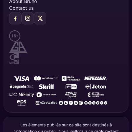
About Bruno
Contact us
Les éléments publiés sur ce site sont destinés à
l’information du public. Nous veillons à ce qu’ils restent