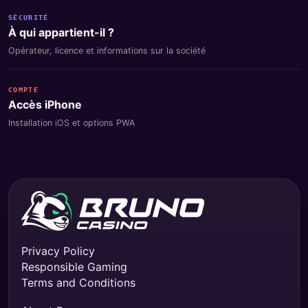
SÉCURITÉ
À qui appartient-il ?
Opérateur, licence et informations sur la société
COMPTE
Accès iPhone
Installation iOS et options PWA
Privacy Policy
Responsible Gaming
Terms and Conditions