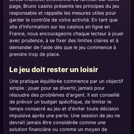
page, Bruno casino présente les principes du jeu
responsable et rappelle les mesures utiles pour
garder le contrôle de votre activité. En tant que
site d'information sur les casinos en ligne en
France, nous encourageons chaque lecteur à jouer
avec prudence, à se fixer des limites claires et à
demander de l'aide dès que le jeu commence à
prendre trop de place.
Le jeu doit rester un loisir
Une pratique équilibrée commence par un objectif
simple : jouer pour se divertir, jamais pour
résoudre des problèmes d'argent. Il est conseillé
de prévoir un budget spécifique, de limiter le
temps consacré au jeu et d'éviter toute décision
impulsive après une perte. Une session de jeu ne
devrait jamais être considérée comme une
solution financière ou comme un moyen de