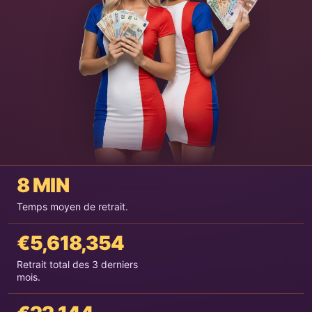
8 MIN
Temps moyen de retrait.
€5,618,354
Retrait total des 3 derniers
mois.